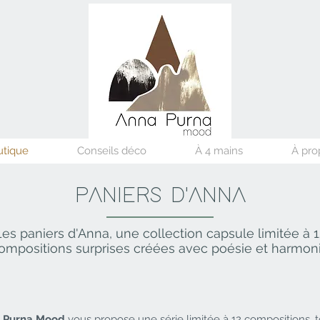
utique
Conseils déco
À 4 mains
À pro
PANIERS D'ANNA
Les paniers d'Anna, une collection capsule limitée à 1
ompositions surprises créées avec poésie et harmon
 Purna Mood
vous propose une série limitée à 12 compositions, 