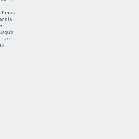
 fleurs
ans la
ée…
jusqu'à
és de
ui