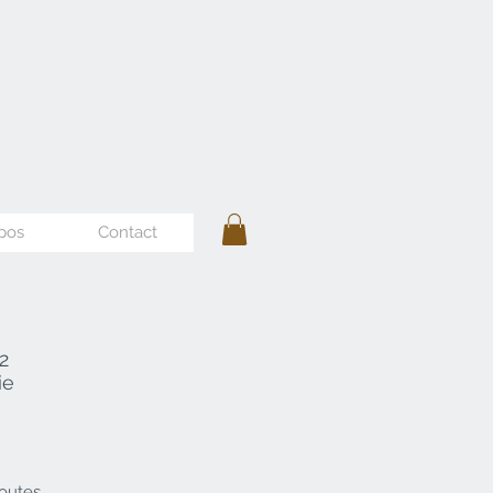
pos
Contact
2
ie
toutes