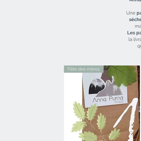
Une
p
séch
ma
Les p
la liv
q
Fête des mères