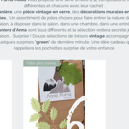
différentes et chacune avec leur cachet .
anière
, une
pièce vintage en verre
, des
décorations murales en
ées
... Un assortiment de jolies choses pour faire entrer la nature d
ison, à disposer dans le salon, dans une chambre, dans une entr
aniers d'Anna
sont tous différents et la sélection restera secrète 
raison... Surprise ! Douze sélections de trésors
vintage
accompagn
uelques surprises "
green
" de dernière minute. Une idée cadeau q
rappellera les pochettes surprise de votre enfance.
Fête des mères